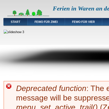
Ferien in Waren an d
START
FEWO FÜR ZWEI
FEWO FÜR VIER
Fehlermeldung
Deprecated function
: The 
message will be suppressed
menu_set_active_trail()
(Z