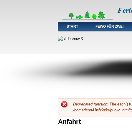
Feri
START
FEWO FÜR ZWEI
Fehlermeldung
Deprecated function
: The each() f
/home/lsun43wb6p8s/public_html/d
Anfahrt