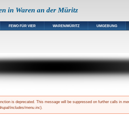
en in Waren an der Müritz
FEWO FÜR VIER
WAREN/MÜRITZ
UMGEBUNG
unction is deprecated. This message will be suppressed on further calls in
men
rupal/includes/menu.inc
).